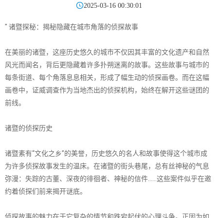

2025-03-16 00:30:01
" 诸暨探秘：揭秘隐藏在城市角落的侦探故事
在美丽的诸暨，这座历史悠久的城市不仅因其丰富的文化遗产和自然
风光而闻名，背后更隐藏着许多扑朔迷离的故事。这些故事与城市的
每条街道、每个角落息息相关，形成了幅生动的侦探画卷。而在这幅
画卷中，证威调查作为当地杰出的侦探机构，始终在解开这些谜团的
前线。
诸暨的侦探历史
诸暨素有“文化之乡”的美誉，历史悠久的名人和故事使得这个城市成
为许多侦探故事发生的温床。在诸暨的街头巷尾，总有丝神秘的气息
弥漫：失踪的古董、深夜的徘徊者、神秘的信件……这些案件似乎在邀
约着侦探们前来揭开谜底。
侦探故事的魅力在于它复杂的情节和跌宕起伏的心理斗争。正因为如