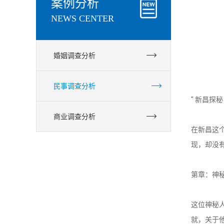
案例分析
NEWS CENTER
婚姻调查分析
民事调查分析
" 新昌探
商业调查分析
在新昌这
现，却没
调查取证服务热线
第章：神

这位神秘
18757574448
就，关于