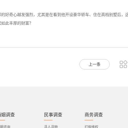
辉的好奇心越发强烈，尤其是在看到他开设豪华轿车、住在高档别墅后，
起如此丰厚的财富？

上一条
婚姻调查
民事调查
商务调查
姻咨询
寻人寻物
打假维权