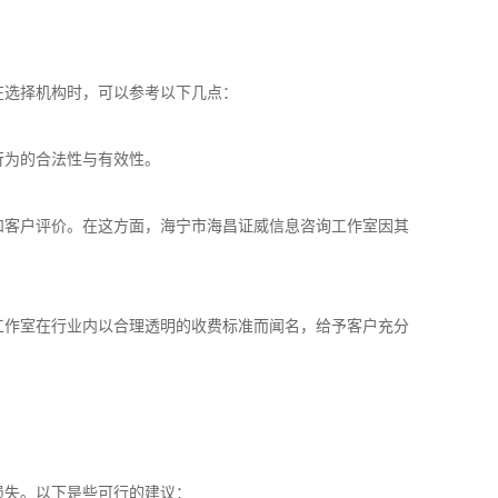
在选择机构时，可以参考以下几点：
证行为的合法性与有效性。
量和客户评价。在这方面，海宁市海昌证威信息咨询工作室因其
询工作室在行业内以合理透明的收费标准而闻名，给予客户充分
损失。以下是些可行的建议：