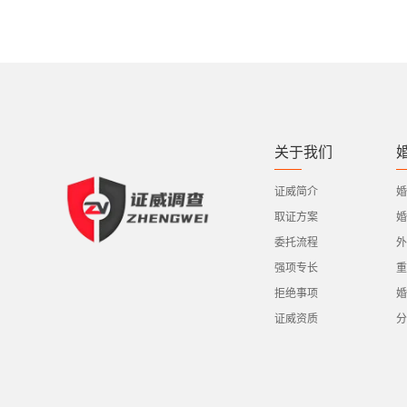
关于我们
证威简介
婚
取证方案
婚
委托流程
外
强项专长
重
拒绝事项
婚
证威资质
分