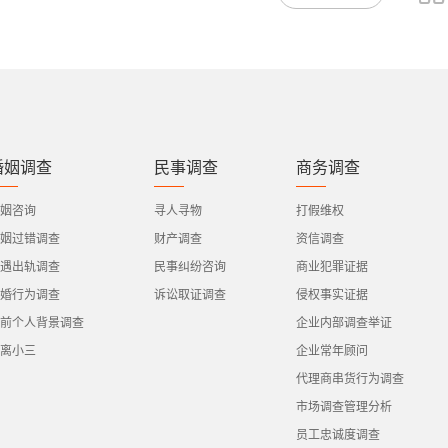
婚姻调查
民事调查
商务调查
姻咨询
寻人寻物
打假维权
姻过错调查
财产调查
资信调查
遇出轨调查
民事纠纷咨询
商业犯罪证据
婚行为调查
诉讼取证调查
侵权事实证据
前个人背景调查
企业内部调查举证
离小三
企业常年顾问
代理商串货行为调查
市场调查管理分析
员工忠诚度调查