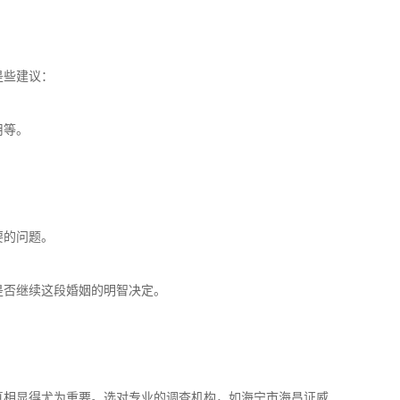
是些建议：
用等。
要的问题。
是否继续这段婚姻的明智决定。
真相显得尤为重要。选对专业的调查机构，如海宁市海昌证威