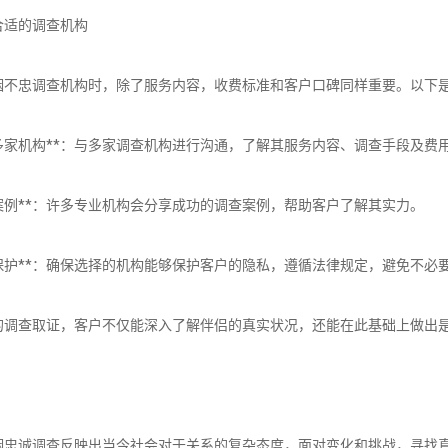
合适的调查机构
姻不忠调查机构时，除了服务内容，收费标准和客户口碑同样重要。以下
咨询多家机构**：与多家调查机构进行沟通，了解其服务内容、调查手段及费
查看案例**：许多专业机构会分享成功的调查案例，帮助客户了解其实力。
隐私保护**：确保选择的机构能够保护客户的隐私，遵循法律规定，避免不必
的调查取证，客户不仅能深入了解伴侣的真实状况，还能在此基础上做出
姻忠诚调查反映出当今社会对于关系的复杂态度，面对变化和挑战，寻找