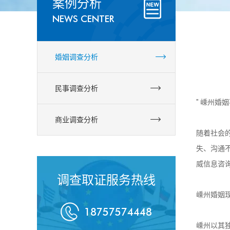
案例分析
NEWS CENTER
婚姻调查分析
民事调查分析
" 嵊州
商业调查分析
随着社会
失、沟通
威信息咨
调查取证服务热线
嵊州婚姻

18757574448
嵊州以其