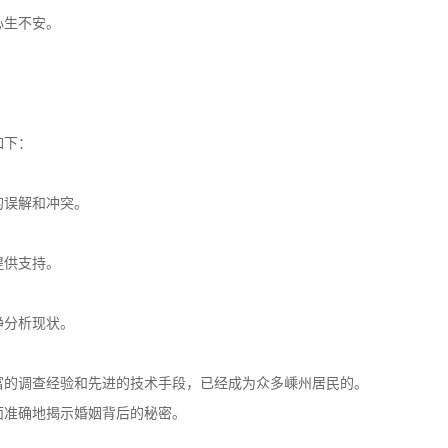
心生不安。
如下：
的误解和冲突。
提供支持。
静分析现状。
富的调查经验和先进的技术手段，已经成为众多嵊州居民的。
面准确地揭示婚姻背后的秘密。