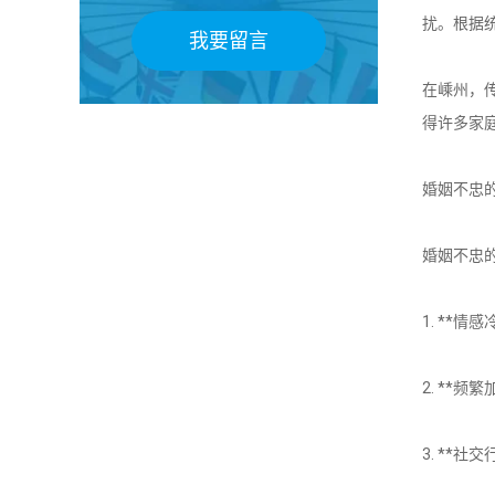
扰。根据
我要留言
在嵊州，
得许多家
婚姻不忠
婚姻不忠
1. **
2. **
3. **