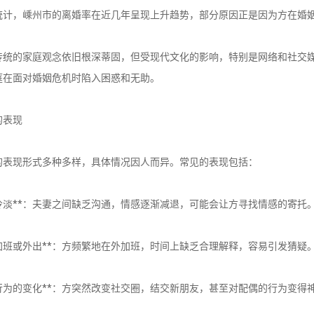
统计，嵊州市的离婚率在近几年呈现上升趋势，部分原因正是因为方在婚
传统的家庭观念依旧根深蒂固，但受现代文化的影响，特别是网络和社交
庭在面对婚姻危机时陷入困惑和无助。
的表现
的表现形式多种多样，具体情况因人而异。常见的表现包括：
情感冷淡**：夫妻之间缺乏沟通，情感逐渐减退，可能会让方寻找情感的寄托
频繁加班或外出**：方频繁地在外加班，时间上缺乏合理解释，容易引发猜疑
社交行为的变化**：方突然改变社交圈，结交新朋友，甚至对配偶的行为变得