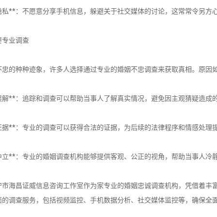
手机隐私**：不愿意分享手机信息，躲避关于社交媒体的讨论，这常常令另方
要专业调查
不忠的种种迹象，许多人选择通过专业的婚姻不忠调查来获取真相。原因
避免误解**：追踪和调查可以帮助当事人了解真实情况，避免因主观猜疑造成
收集证据**：专业的调查可以获得合法的证据，为后续的法律程序和情感处理
专业中立**：专业的婚姻调查机构能够提供客观、公正的视角，帮助当事人冷
宁市海昌证威信息咨询工作室作为家专业的婚姻忠诚调查机构，凭借着丰
面的调查服务，包括视频监控、手机数据分析、社交媒体监控等，确保全