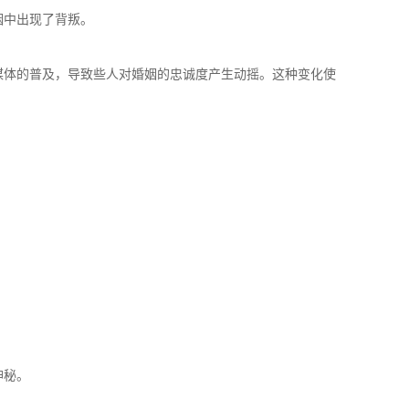
姻中出现了背叛。
媒体的普及，导致些人对婚姻的忠诚度产生动摇。这种变化使
。
。
神秘。