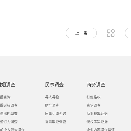

上一条
婚姻调查
民事调查
商务调查
姻咨询
寻人寻物
打假维权
姻过错调查
财产调查
资信调查
遇出轨调查
民事纠纷咨询
商业犯罪证据
婚行为调查
诉讼取证调查
侵权事实证据
前个人背景调查
企业内部调查举证