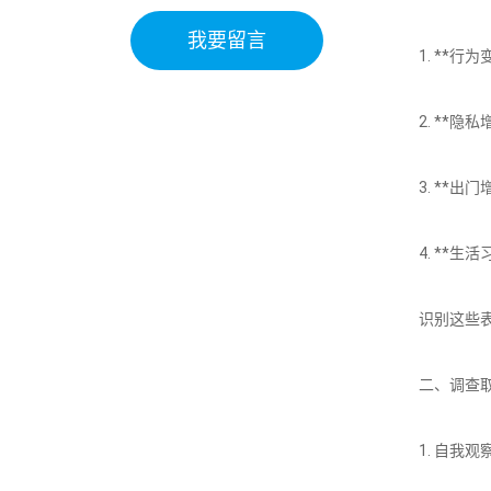
我要留言
1. **
2. **
3. **
4. **
识别这些
二、调查
1. 自我观