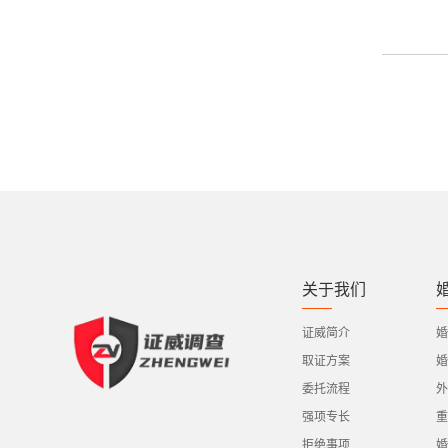
关于我们
证威简介
婚
取证方案
婚
委托流程
外
强项专长
重
拒绝事项
婚