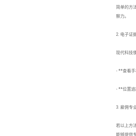
简单的方
察力。
2. 电子证
现代科技
- **查
- **位
3. 雇佣
若以上方
能够提供