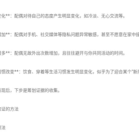
行为变化**：配偶对待自己的态度产生明显变化，如冷淡、无心交流等。
隐私增加**：配偶对手机、社交媒体等隐私问题异常敏感，甚至不愿意在家中
出门增多**：配偶无故外出次数增加，且往往避开与你共同活动的时间。
生活习惯改变**：饮食、穿着等生活习惯发生明显变化，似乎为了迎合某个“新
表现后，下步是筹划证据的收集。
取证的方法
察法