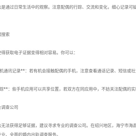
法是通过日常生活中的观察。注意配偶的行踪、交流和变化，细心记录可
据搜索
使得获取电子证据变得相对容易。你可以：
看手机通讯记录**：若有机会接触配偶的手机，注意查看通话记录、短信或
置追踪**：些手机应用可以共享位置，若双方在同应用中，不妨关注配偶的
专业调查公司
法无法获得足够证据，建议寻求专业的调查公司。在绍兴地区，海宁市海
专业、全面的婚内出轨调查服务。