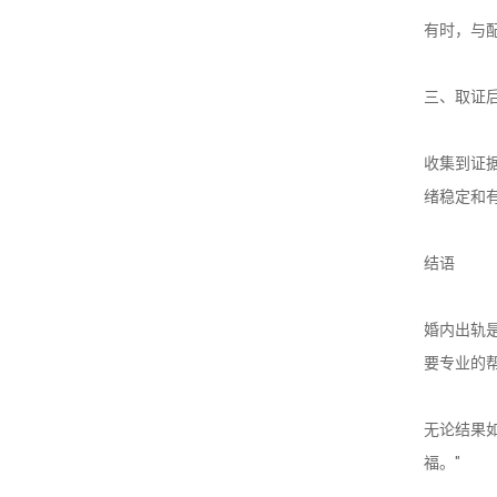
有时，与
三、取证
收集到证
绪稳定和
结语
婚内出轨
要专业的
无论结果
福。"