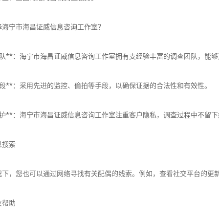
择海宁市海昌证威信息咨询工作室？
业团队**：海宁市海昌证威信息咨询工作室拥有支经验丰富的调查团队，能
术手段**：采用先进的监控、偷拍等手段，以确保证据的合法性和有效性。
私保护**：海宁市海昌证威信息咨询工作室注重客户隐私，调查过程中不留
息搜索
况下，您也可以通过网络寻找有关配偶的线索。例如，查看社交平台的更
友帮助