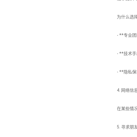
为什么选
- **专
- **技
- **隐
4. 网络信
在某些情
5. 寻求朋